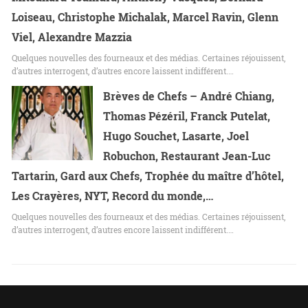
Loiseau, Christophe Michalak, Marcel Ravin, Glenn
Viel, Alexandre Mazzia
Quelques nouvelles des fourneaux et des médias. Certaines réjouissent,
d’autres interrogent, d’autres encore laissent indifférent.…
Brèves de Chefs – André Chiang,
Thomas Pézéril, Franck Putelat,
Hugo Souchet, Lasarte, Joel
Robuchon, Restaurant Jean-Luc
Tartarin, Gard aux Chefs, Trophée du maître d’hôtel,
Les Crayères, NYT, Record du monde,…
Quelques nouvelles des fourneaux et des médias. Certaines réjouissent,
d’autres interrogent, d’autres encore laissent indifférent.…