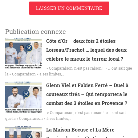
LAISSER UN COMMENTAIRE
Publication connexe
Côte d’Or – deux fois 2 étoiles
Loiseau/Frachot … lequel des deux
célèbre le mieux le terroir local ?
» Comparaison, n’est pas raison ! » … ont sait que
la « Comparaison » à ses limites,…
Glenn Viel et Fabien Ferré – Duel à
couteaux tirés – Qui remportera le
combat des 3 étoiles en Provence ?
» Comparaison, n’est pas raison ! » … ont sait
que la « Comparaison » à ses limites,…
La Maison Bocuse et La Mère