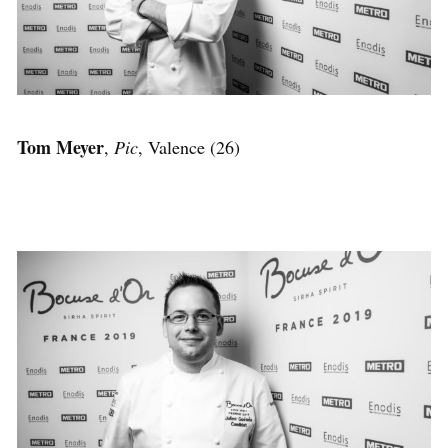
Tom Meyer
,
Pic
, Valence (26)