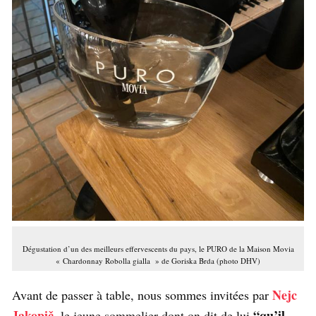
Dégustation d’un des meilleurs effervescents du pays, le PURO de la Maison Movia
« Chardonnay Robolla gialla » de Goriska Brda (photo DHV)
Nejc
Avant de passer à table, nous sommes invitées par
Jakopič
,
“qu’il
le jeune sommelier dont on dit de lui