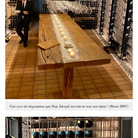
Une cave de dégustation que Nejc Jakopič investit de tout son talent ! (Photo DHV)