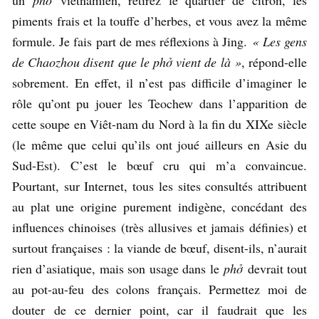
un
ph
ở
vietnamien, retirez le quartier de citron, les
piments frais et la touffe d’herbes, et vous avez la même
formule. Je fais part de mes réflexions à Jing.
« Les gens
de Chaozhou disent que le phở vient de là »
, répond-elle
sobrement. En effet, il n’est pas difficile d’imaginer le
rôle qu’ont pu jouer les Teochew dans l’apparition de
cette soupe en Viêt-nam du Nord à la fin du XIXe siècle
(le même que celui qu’ils ont joué ailleurs en Asie du
Sud-Est). C’est le bœuf cru qui m’a convaincue.
Pourtant, sur Internet, tous les sites consultés attribuent
au plat une origine purement indigène, concédant des
influences chinoises (très allusives et jamais définies) et
surtout françaises : la viande de bœuf, disent-ils, n’aurait
rien d’asiatique, mais son usage dans le
ph
ở
devrait tout
au pot-au-feu des colons français. Permettez moi de
douter de ce dernier point, car il faudrait que les