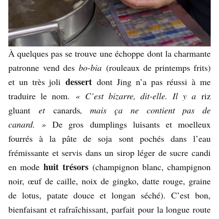
À quelques pas se trouve une échoppe dont la charmante
patronne vend des
bo-bia
(rouleaux de printemps frits)
dessert
et un très joli
dont Jing n’a pas réussi à me
traduire le nom.
« C’est bizarre, dit-elle. Il y a
riz
gluant
et
canards
, mais ça ne contient pas de
canard. »
De gros dumplings luisants et moelleux
fourrés à la pâte de soja sont pochés dans l’eau
frémissante et servis dans un sirop léger de sucre candi
huit trésors
en mode
(champignon blanc, champignon
noir, œuf de caille, noix de gingko, datte rouge, graine
de lotus, patate douce et longan séché). C’est bon,
bienfaisant et rafraîchissant, parfait pour la longue route