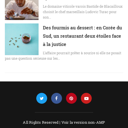
Le domaine viticole varois Bastide de Blacailloux
choisit le chef marseillais Ludovic Turac pour
son…
Des fourmis au dessert : en Corée du
Sud, un restaurant deux étoiles face
à la justice
L’affaire pourrait prêter à sourire si elle ne posait
pas une question sérieuse sur les…
All Rights Reserved |
Voir la version non-AMP