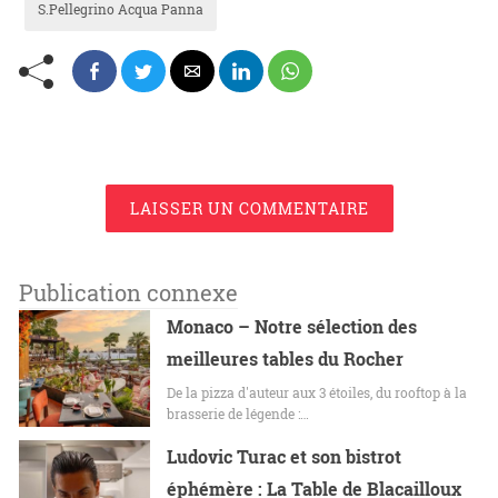
S.Pellegrino Acqua Panna
LAISSER UN COMMENTAIRE
Publication connexe
Monaco – Notre sélection des
meilleures tables du Rocher
De la pizza d'auteur aux 3 étoiles, du rooftop à la
brasserie de légende :…
Ludovic Turac et son bistrot
éphémère : La Table de Blacailloux