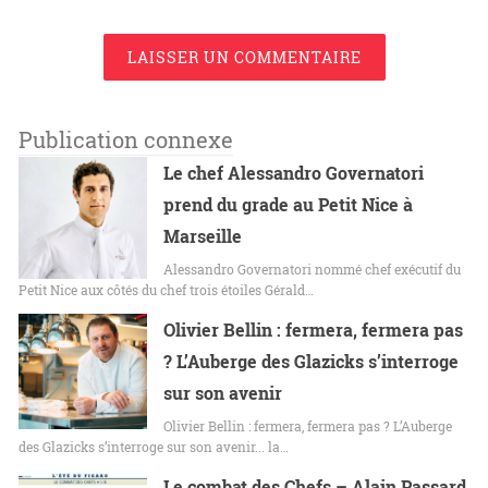
LAISSER UN COMMENTAIRE
Publication connexe
Le chef Alessandro Governatori
prend du grade au Petit Nice à
Marseille
Alessandro Governatori nommé chef exécutif du
Petit Nice aux côtés du chef trois étoiles Gérald…
Olivier Bellin : fermera, fermera pas
? L’Auberge des Glazicks s’interroge
sur son avenir
Olivier Bellin : fermera, fermera pas ? L’Auberge
des Glazicks s’interroge sur son avenir... la…
Le combat des Chefs – Alain Passard