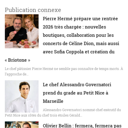
Publication connexe
Pierre Hermé prépare une rentrée
2026 très chargée : nouvelles
boutiques, collaboration pour les
concerts de Céline Dion, mais aussi
avec Sofia Coppola et création du
« Briotone »
Le chef pâtissier Pierre Hermé ne semble pas connaître de temps morts. À
l’approche de…
Le chef Alessandro Governatori
prend du grade au Petit Nice à
Marseille
Alessandro Governatori nommé chef exécutif du
Petit Nice aux côtés du chef trois étoiles Gérald…
Olivier Bellin : fermera, fermera pas