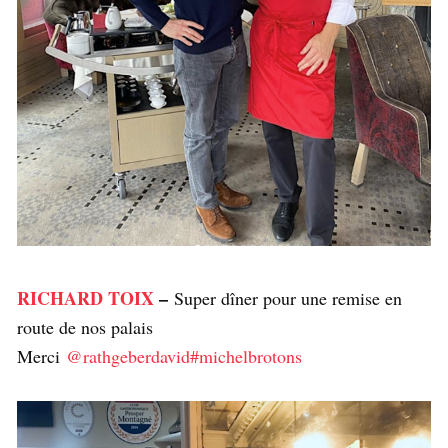
RICHARD TOIX
–
Super dîner pour une remise en
route de nos palais
Merci
@rathgeberdavid
#michelbrotons