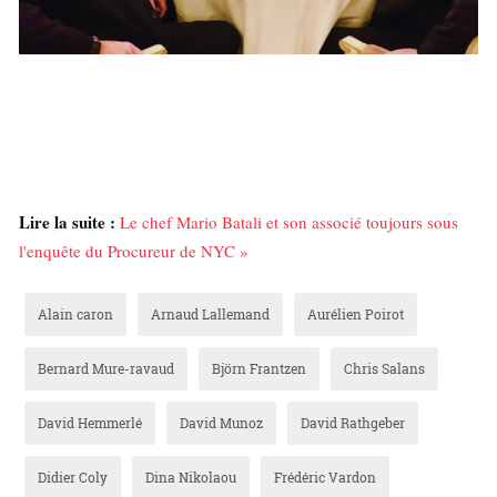
Lire la suite :
Le chef Mario Batali et son associé toujours sous
l'enquête du Procureur de NYC »
Alain caron
Arnaud Lallemand
Aurélien Poirot
Bernard Mure-ravaud
Björn Frantzen
Chris Salans
David Hemmerlé
David Munoz
David Rathgeber
Didier Coly
Dina Nikolaou
Frédéric Vardon