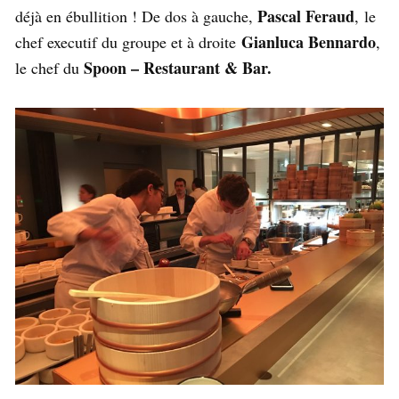
Pascal Feraud
déjà en ébullition ! De dos à gauche,
, le
Gianluca Bennardo
chef executif du groupe et à droite
,
Spoon – Restaurant & Bar
.
le chef du