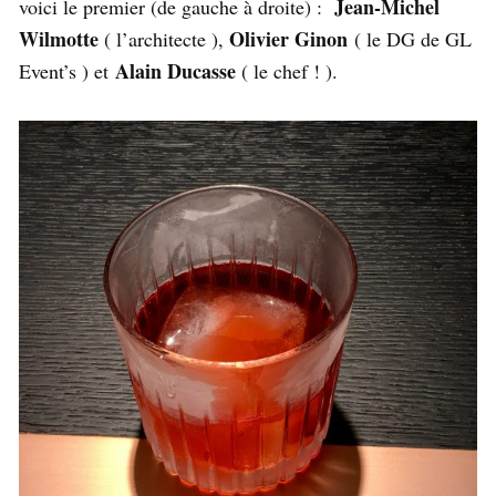
Jean-Michel
voici le premier (de gauche à droite) :
Wilmotte
Olivier Ginon
( l’architecte ),
( le DG de GL
Alain Ducasse
Event’s ) et
( le chef ! ).