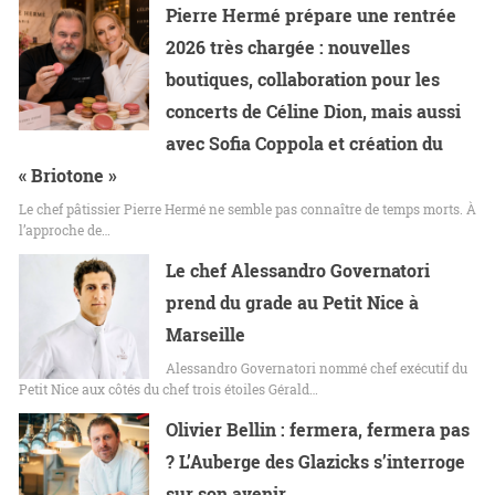
Pierre Hermé prépare une rentrée
2026 très chargée : nouvelles
boutiques, collaboration pour les
concerts de Céline Dion, mais aussi
avec Sofia Coppola et création du
« Briotone »
Le chef pâtissier Pierre Hermé ne semble pas connaître de temps morts. À
l’approche de…
Le chef Alessandro Governatori
prend du grade au Petit Nice à
Marseille
Alessandro Governatori nommé chef exécutif du
Petit Nice aux côtés du chef trois étoiles Gérald…
Olivier Bellin : fermera, fermera pas
? L’Auberge des Glazicks s’interroge
sur son avenir