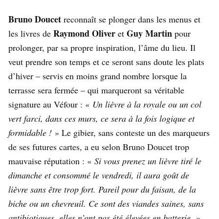
Bruno Doucet
reconnaît se plonger dans les menus et
Raymond Oliver
Guy Martin
les livres de
et
pour
prolonger, par sa propre inspiration, l’âme du lieu. Il
veut prendre son temps et ce seront sans doute les plats
d’hiver – servis en moins grand nombre lorsque la
terrasse sera fermée – qui marqueront sa véritable
signature au Véfour : «
Un lièvre à la royale ou un col
vert farci, dans ces murs, ce sera à la fois logique et
formidable !
» Le gibier, sans conteste un des marqueurs
de ses futures cartes, a eu selon Bruno Doucet trop
mauvaise réputation : «
Si vous prenez un lièvre tiré le
dimanche et consommé le vendredi, il aura goût de
lièvre sans être trop fort. Pareil pour du faisan, de la
biche ou un chevreuil. Ce sont des viandes saines, sans
antibiotiques, elles n’ont pas été élevées en batterie.
»