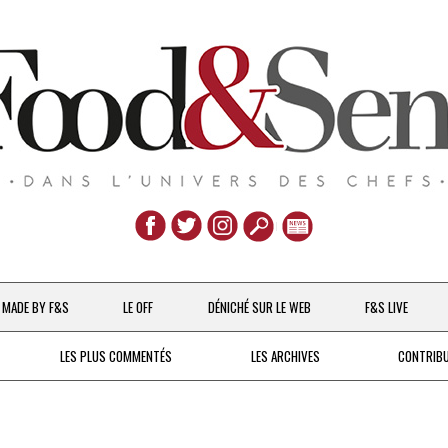
Aller
au
MADE BY F&S
LE OFF
DÉNICHÉ SUR LE WEB
F&S LIVE
contenu
CHEFS & ACTUALITÉS
LES PLUS COMMENTÉS
LES ARCHIVES
CONTRIB
UNE POULE SUR UN MUR
DE 2007 À 2015
À LA PETITE CUILLÈRE
DEPUIS 2016