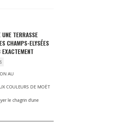
DESTIN DE FEMME
V…DE VOYAGE
 UNE TERRASSE
LES CHAMPS-ELYSÉES
3 EXACTEMENT
S
ON AU
AUX COULEURS DE MOËT
yer le chagrin d’une