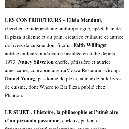
LES CONTRIBUTEURS
Elisia Menduni
–
,
chercheuse indépendante, anthropologue, spécialiste de
la pizza italienne et du pain, créatrice culinaire et autrice
Faith Willinger
de livres de cuisine dont Sicilia.
,
autrice culinaire américaine installée en Italie depuis
Nancy Silverton
1973.
cheffe, pâtissière et autrice
américaine, copropriétaire duMozza Restaurant Group.
Daniel Young
, passionné de pizza, auteur de huit livres
de cuisine, dont Where to Eat Pizza publié chez
Phaidon.
LE SUJET
l’histoire, la philosophie et l’itinéraire
:
d’un pizzaiolo passionné,
curieux, patient et
furieusement créatif et talentueux, avant-gardiste,