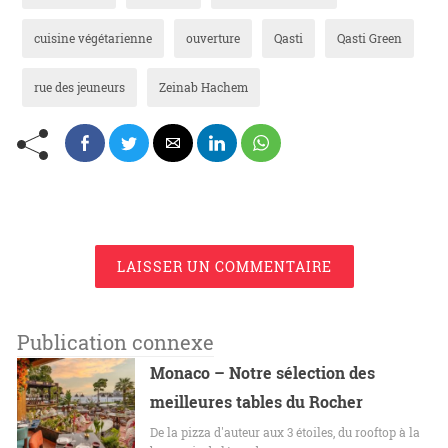
cuisine végétarienne
ouverture
Qasti
Qasti Green
rue des jeuneurs
Zeinab Hachem
LAISSER UN COMMENTAIRE
Publication connexe
Monaco – Notre sélection des
meilleures tables du Rocher
De la pizza d'auteur aux 3 étoiles, du rooftop à la