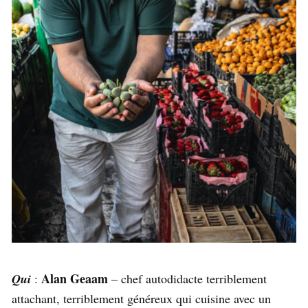
Alan Geaam
Qui
:
– chef autodidacte terriblement
attachant, terriblement généreux qui cuisine avec un