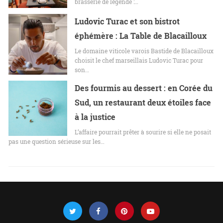
brasserie de légende :…
Ludovic Turac et son bistrot
éphémère : La Table de Blacailloux
Le domaine viticole varois Bastide de Blacailloux
choisit le chef marseillais Ludovic Turac pour
son…
Des fourmis au dessert : en Corée du
Sud, un restaurant deux étoiles face
à la justice
L’affaire pourrait prêter à sourire si elle ne posait
pas une question sérieuse sur les…