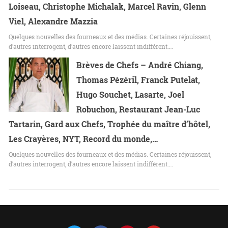
Loiseau, Christophe Michalak, Marcel Ravin, Glenn
Viel, Alexandre Mazzia
Quelques nouvelles des fourneaux et des médias. Certaines réjouissent,
d’autres interrogent, d’autres encore laissent indifférent.…
Brèves de Chefs – André Chiang,
Thomas Pézéril, Franck Putelat,
Hugo Souchet, Lasarte, Joel
Robuchon, Restaurant Jean-Luc
Tartarin, Gard aux Chefs, Trophée du maître d’hôtel,
Les Crayères, NYT, Record du monde,…
Quelques nouvelles des fourneaux et des médias. Certaines réjouissent,
d’autres interrogent, d’autres encore laissent indifférent.…