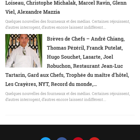
Loiseau, Christophe Michalak, Marcel Ravin, Glenn
Viel, Alexandre Mazzia
Quelques nouvelles des fourneaux et des médias. Certaines réjouissent,
d’autres interrogent, d’autres encore laissent indifférent.…
Brèves de Chefs – André Chiang,
Thomas Pézéril, Franck Putelat,
Hugo Souchet, Lasarte, Joel
Robuchon, Restaurant Jean-Luc
Tartarin, Gard aux Chefs, Trophée du maître d’hôtel,
Les Crayères, NYT, Record du monde,…
Quelques nouvelles des fourneaux et des médias. Certaines réjouissent,
d’autres interrogent, d’autres encore laissent indifférent.…