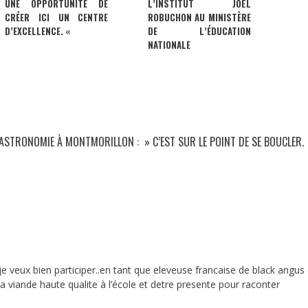
UNE OPPORTUNITÉ DE
L’INSTITUT JOËL
CRÉER ICI UN CENTRE
ROBUCHON AU MINISTÈRE
D’EXCELLENCE. «
DE L’ÉDUCATION
NATIONALE
ASTRONOMIE À MONTMORILLON : » C’EST SUR LE POINT DE SE BOUCLER.
s je veux bien participer..en tant que eleveuse francaise de black angus 
la viande haute qualite à l’école et detre presente pour raconter