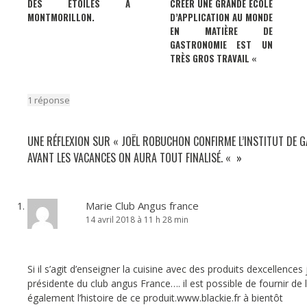
DES ÉTOILES À
CRÉER UNE GRANDE ÉCOLE
MONTMORILLON.
D’APPLICATION AU MONDE
EN MATIÈRE DE
GASTRONOMIE EST UN
TRÈS GROS TRAVAIL «
1 réponse
UNE RÉFLEXION SUR «
JOËL ROBUCHON CONFIRME L’INSTITUT DE G
AVANT LES VACANCES ON AURA TOUT FINALISÉ. «
»
Marie Club Angus france
14 avril 2018 à 11 h 28 min
Si il s’agit d’enseigner la cuisine avec des produits dexcellence
présidente du club angus France…. il est possible de fournir de 
également l’histoire de ce produit.www.blackie.fr à bientôt