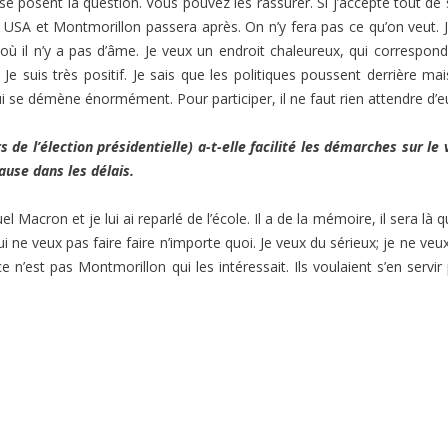
 se posent la question. Vous pouvez les rassurer. Si j’accepte tout de 
USA et Montmorillon passera après. On n’y fera pas ce qu’on veut. 
 où il n’y a pas d’âme. Je veux un endroit chaleureux, qui correspon
e suis très positif. Je sais que les politiques poussent derrière mai
qui se démène énormément. Pour participer, il ne faut rien attendre d’e
de l’élection présidentielle) a-t-elle facilité les démarches sur le 
ause dans les délais.
 Macron et je lui ai reparlé de l’école. Il a de la mémoire, il sera là 
i ne veux pas faire faire n’importe quoi. Je veux du sérieux; je ne veu
e n’est pas Montmorillon qui les intéressait. Ils voulaient s’en servir