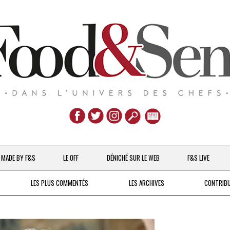
Aller
au
MADE BY F&S
LE OFF
DÉNICHÉ SUR LE WEB
F&S LIVE
contenu
CHEFS & ACTUALITÉS
LES PLUS COMMENTÉS
LES ARCHIVES
CONTRIB
UNE POULE SUR UN MUR
DE 2007 À 2015
À LA PETITE CUILLÈRE
DEPUIS 2016