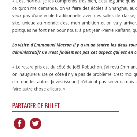
« C’est normal, je les comprends très bien, c’est légitime qu’ils
ce qu’on me demande, on va faire des écoles à Shanghai, aux 
veux pas d’une école traditionnelle avec des salles de classe,
site, unique au monde; c’est mon ambition et on va y arriver. J
politiques ne font rien pour nous, à part Jean-Pierre Raffarin, 
La visite d’Emmanuel Macron il y a un an (entre les deux tours 
administratif? Ce n’est finalement pas cet aspect qui est en c
« Le retard pris est du côté de Joël Robuchon. J’ai revu Emmanuel
on inaugurera. De ce côté il n’y a pas de problème. C’est moi qu
dire que les autres [investisseurs] n’étaient pas sérieux, mais c
faire autre chose ailleurs. »
PARTAGER CE BILLET