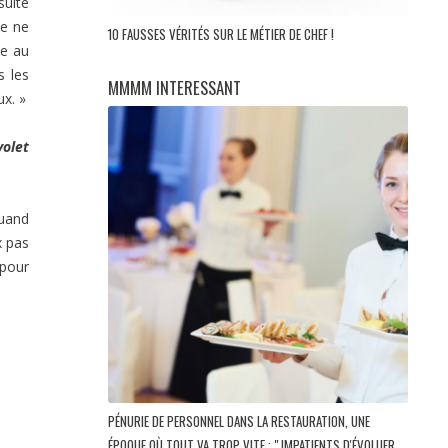
suite
Je ne
10 FAUSSES VÉRITÉS SUR LE MÉTIER DE CHEF !
de au
s les
MMMM INTERESSANT
ux. »
volet
quand
x pas
 pour
PÉNURIE DE PERSONNEL DANS LA RESTAURATION, UNE
ÉPOQUE OÙ TOUT VA TROP VITE : " IMPATIENTS D'ÉVOLUER,