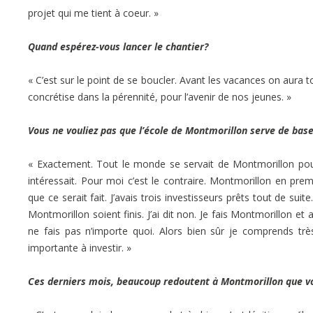
projet qui me tient à coeur. »
Quand espérez-vous lancer le chantier?
« C’est sur le point de se boucler. Avant les vacances on aura t
concrétise dans la pérennité, pour l’avenir de nos jeunes. »
Vous ne vouliez pas que l’école de Montmorillon serve de bas
« Exactement. Tout le monde se servait de Montmorillon pour
intéressait. Pour moi c’est le contraire. Montmorillon en pre
que ce serait fait. J’avais trois investisseurs prêts tout de sui
Montmorillon soient finis. J’ai dit non. Je fais Montmorillon et 
ne fais pas n’importe quoi. Alors bien sûr je comprends t
importante à investir. »
Ces derniers mois, beaucoup redoutent à Montmorillon que vo