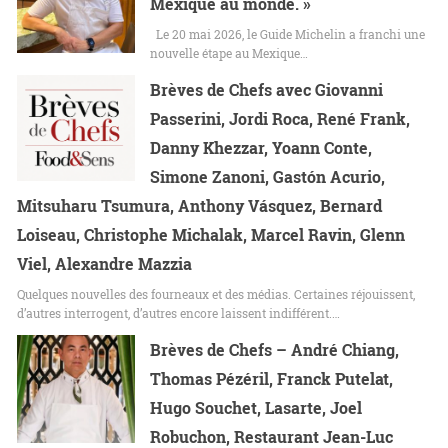
Mexique au monde. »
Le 20 mai 2026, le Guide Michelin a franchi une
nouvelle étape au Mexique…
Brèves de Chefs avec Giovanni
Passerini, Jordi Roca, René Frank,
Danny Khezzar, Yoann Conte,
Simone Zanoni, Gastón Acurio,
Mitsuharu Tsumura, Anthony Vásquez, Bernard
Loiseau, Christophe Michalak, Marcel Ravin, Glenn
Viel, Alexandre Mazzia
Quelques nouvelles des fourneaux et des médias. Certaines réjouissent,
d’autres interrogent, d’autres encore laissent indifférent.…
Brèves de Chefs – André Chiang,
Thomas Pézéril, Franck Putelat,
Hugo Souchet, Lasarte, Joel
Robuchon, Restaurant Jean-Luc