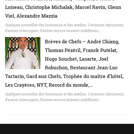
Loiseau, Christophe Michalak, Marcel Ravin, Glenn
Viel, Alexandre Mazzia
Quelques nouvelles des fourneaux et des médias. Certaines réjouissent,
d’autres interrogent, d’autres encore laissent indifférent.…
Brèves de Chefs – André Chiang,
Thomas Pézéril, Franck Putelat,
Hugo Souchet, Lasarte, Joel
Robuchon, Restaurant Jean-Luc
Tartarin, Gard aux Chefs, Trophée du maître d’hôtel,
Les Crayères, NYT, Record du monde,…
Quelques nouvelles des fourneaux et des médias. Certaines réjouissent,
d’autres interrogent, d’autres encore laissent indifférent.…