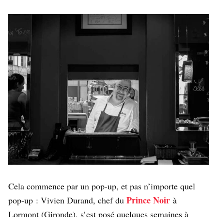
Cela commence par un pop-up, et pas n’importe quel
Prince Noir
pop-up : Vivien Durand, chef du
à
Lormont (Gironde), s’est posé quelques semaines à