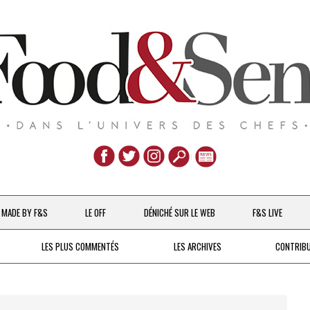
Aller
au
MADE BY F&S
LE OFF
DÉNICHÉ SUR LE WEB
F&S LIVE
contenu
CHEFS & ACTUALITÉS
LES PLUS COMMENTÉS
LES ARCHIVES
CONTRIB
UNE POULE SUR UN MUR
DE 2007 À 2015
À LA PETITE CUILLÈRE
DEPUIS 2016