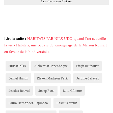
Laura Hernandez Espinosa
Lire la suite :
HABITATS PAR NILS-UDO, quand l'art accueille
la vie - Habitats, une oeuvre de témoignage de la Maison Ruinart
en faveur de la biodiversité »
50BestTalks
Alchemist Copenhague
Birgit Reitbauer
Daniel Humm
Eleven Madison Park
Jerome Calayag
Jessica Rosval
Josep Roca
Lara Gilmore
Laura Hernández-Espinosa
Rasmus Munk