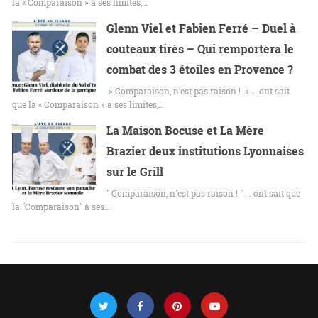
la « Comparaison » à ses limites,…
Glenn Viel et Fabien Ferré – Duel à
couteaux tirés – Qui remportera le
combat des 3 étoiles en Provence ?
» Comparaison, n’est pas raison ! » … ont sait
que la « Comparaison » à ses limites,…
La Maison Bocuse et La Mère
Brazier deux institutions Lyonnaises
sur le Grill
" Comparaison, n'est pas raison ! " ... ont sait que
la "Comparaison" à ses…