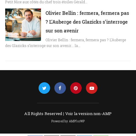
Petit Nice aux côtés du chef trois étoiles Gérald…
Olivier Bellin : fermera, fermera pas
? L’Auberge des Glazicks s’interroge
sur son avenir
Olivier Bellin : fermera, fermera pas ? L’Auberge
des Glazicks s’interroge sur son avenir... la…
All Rights Reserved |
Voir la version non-AMP
Powered by AMPforWP