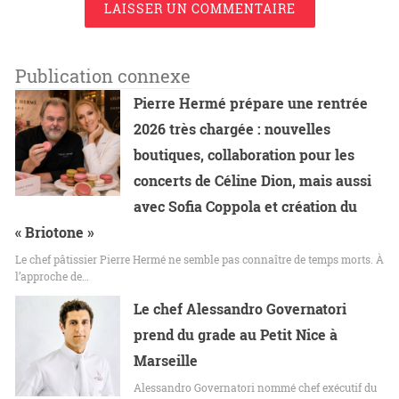
LAISSER UN COMMENTAIRE
Publication connexe
Pierre Hermé prépare une rentrée
2026 très chargée : nouvelles
boutiques, collaboration pour les
concerts de Céline Dion, mais aussi
avec Sofia Coppola et création du
« Briotone »
Le chef pâtissier Pierre Hermé ne semble pas connaître de temps morts. À
l’approche de…
Le chef Alessandro Governatori
prend du grade au Petit Nice à
Marseille
Alessandro Governatori nommé chef exécutif du