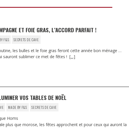
DESTIN DE FEMME
V…DE VOYAGE
MPAGNE ET FOIE GRAS, L’ACCORD PARFAIT !
BY F&S
SECRETS DE CAVE
utine, les bulles et le foie gras feront cette année bon ménage …
ui sauront sublimer ce met de fêtes !
[…]
LLUMINER VOS TABLES DE NOËL
IVE
MADE BY F&S
SECRETS DE CAVE
ique Homs
e plus que morose, les fêtes approchent et pour ceux qui auront la