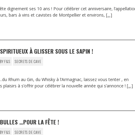
ête dignement ses 10 ans ! Pour célébrer cet anniversaire, l’appellati
urs, bars à vins et cavistes de Montpellier et environs,
[…]
SPIRITUEUX À GLISSER SOUS LE SAPIN !
BY F&S
SECRETS DE CAVE
s…du Rhum au Gin, du Whisky à l’Armagnac, laissez vous tenter , en
s plaisirs à s’offrir pour célébrer la nouvelle année qui s’annonce !
[…]
 BULLES …POUR LA FÊTE !
BY F&S
SECRETS DE CAVE