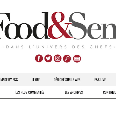
Aller
au
MADE BY F&S
LE OFF
DÉNICHÉ SUR LE WEB
F&S LIVE
contenu
CHEFS & ACTUALITÉS
LES PLUS COMMENTÉS
LES ARCHIVES
CONTRIB
UNE POULE SUR UN MUR
DE 2007 À 2015
À LA PETITE CUILLÈRE
DEPUIS 2016