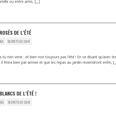
amille ou entre amis,
[…]
ROSÉS DE L’ÉTÉ
F&S
SECRETS DE CAVE
tu rien venir…et bien non toujours pas l’été ! En se disant qu’avec le
l finira bien par arriver et que les repas au jardin reviendront enfin,
[
BLANCS DE L’ÉTÉ !
F&S
SECRETS DE CAVE