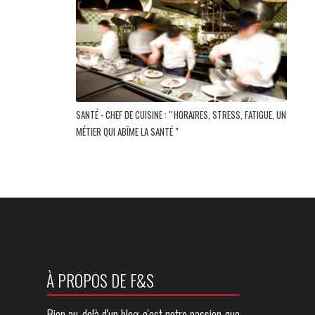
SANTÉ - CHEF DE CUISINE : " HORAIRES, STRESS, FATIGUE, UN
MÉTIER QUI ABÎME LA SANTÉ "
À PROPOS DE F&S
Bien au-delà d'un blog c'est notre passion que