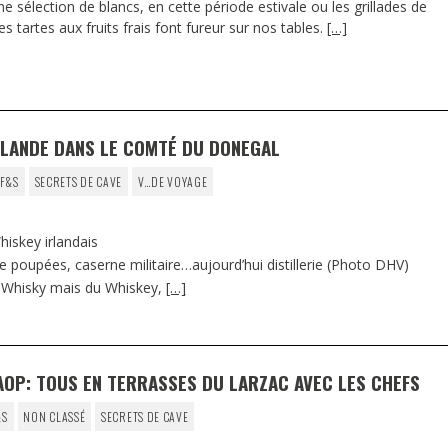
élection de blancs, en cette période estivale ou les grillades de
es tartes aux fruits frais font fureur sur nos tables.
[…]
RLANDE DANS LE COMTÉ DU DONEGAL
 F&S
SECRETS DE CAVE
V…DE VOYAGE
hiskey irlandais
de poupées, caserne militaire…aujourd’hui distillerie (Photo DHV)
u Whisky mais du Whiskey,
[…]
’AOP: TOUS EN TERRASSES DU LARZAC AVEC LES CHEFS
&S
NON CLASSÉ
SECRETS DE CAVE