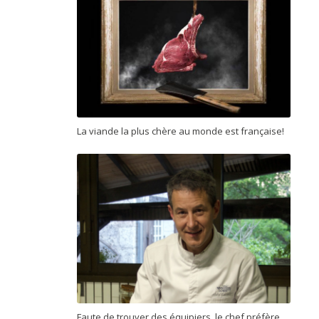
La viande la plus chère au monde est française!
Faute de trouver des équipiers, le chef préfère