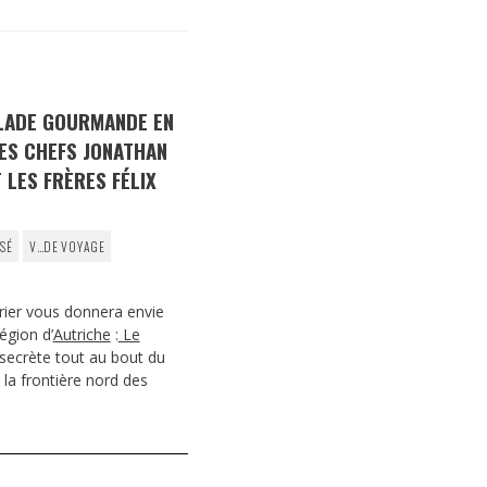
DESTIN DE FEMME
V…DE VOYAGE
ALADE GOURMANDE EN
ES CHEFS JONATHAN
 LES FRÈRES FÉLIX
SÉ
V…DE VOYAGE
rier vous donnera envie
égion d’
Autriche
:
Le
 secrète tout au bout du
 la frontière nord des