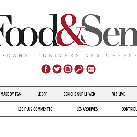
Aller
au
MADE BY F&S
LE OFF
DÉNICHÉ SUR LE WEB
F&S LIVE
contenu
CHEFS & ACTUALITÉS
LES PLUS COMMENTÉS
LES ARCHIVES
CONTRIB
UNE POULE SUR UN MUR
DE 2007 À 2015
À LA PETITE CUILLÈRE
DEPUIS 2016