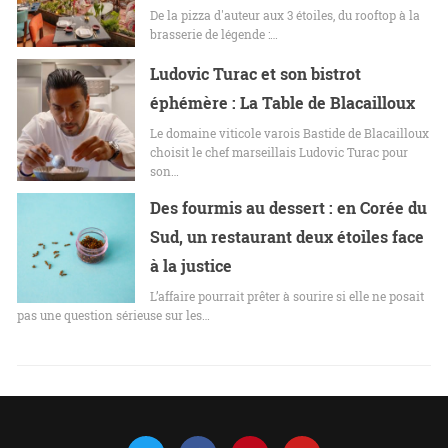
De la pizza d'auteur aux 3 étoiles, du rooftop à la
brasserie de légende :…
Ludovic Turac et son bistrot
éphémère : La Table de Blacailloux
Le domaine viticole varois Bastide de Blacailloux
choisit le chef marseillais Ludovic Turac pour
son…
Des fourmis au dessert : en Corée du
Sud, un restaurant deux étoiles face
à la justice
L’affaire pourrait prêter à sourire si elle ne posait
pas une question sérieuse sur les…