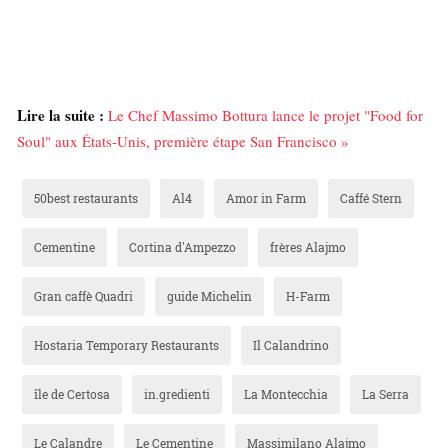
Lire la suite :
Le Chef Massimo Bottura lance le projet "Food for
Soul" aux États-Unis, première étape San Francisco »
50best restaurants
Al4
Amor in Farm
Caffé Stern
Cementine
Cortina d'Ampezzo
frères Alajmo
Gran caffè Quadri
guide Michelin
H-Farm
Hostaria Temporary Restaurants
Il Calandrino
île de Certosa
in.gredienti
La Montecchia
La Serra
Le Calandre
Le Cementine
Massimilano Alajmo