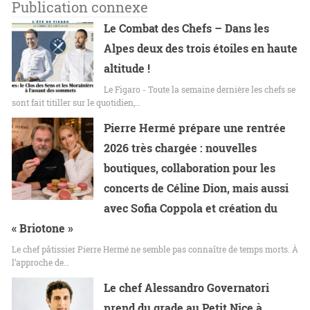
Publication connexe
Le Combat des Chefs – Dans les
Alpes deux des trois étoiles en haute
altitude !
Le Figaro - Toute la semaine dernière les chefs se
sont fait titiller sur le quotidien,…
Pierre Hermé prépare une rentrée
2026 très chargée : nouvelles
boutiques, collaboration pour les
concerts de Céline Dion, mais aussi
avec Sofia Coppola et création du
« Briotone »
Le chef pâtissier Pierre Hermé ne semble pas connaître de temps morts. À
l’approche de…
Le chef Alessandro Governatori
prend du grade au Petit Nice à