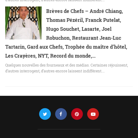
Brèves de Chefs – André Chiang,
Thomas Pézéril, Franck Putelat,
Hugo Souchet, Lasarte, Joel
Robuchon, Restaurant Jean-Luc
Tartarin, Gard aux Chefs, Trophée du maître d’hôtel,
Les Crayères, NYT, Record du monde,…
Quelques nouvelles des fourneaux et des médias. Certaines réjouissent,
d’autres interrogent, d’autres encore laissent indifférent.…