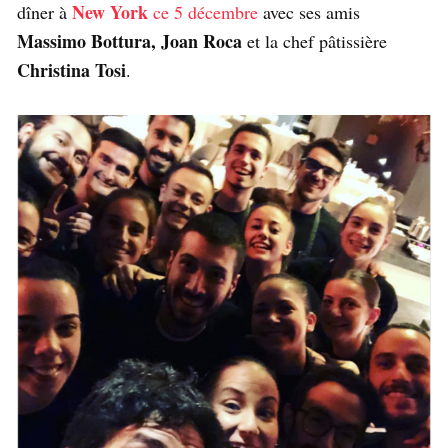
New York
dîner à
ce 5 décembre
avec ses amis
Massimo Bottura, Joan Roca
et la chef pâtissière
Christina Tosi
.