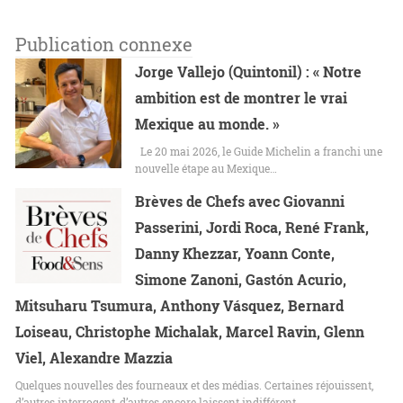
Publication connexe
Jorge Vallejo (Quintonil) : « Notre
ambition est de montrer le vrai
Mexique au monde. »
Le 20 mai 2026, le Guide Michelin a franchi une
nouvelle étape au Mexique…
Brèves de Chefs avec Giovanni
Passerini, Jordi Roca, René Frank,
Danny Khezzar, Yoann Conte,
Simone Zanoni, Gastón Acurio,
Mitsuharu Tsumura, Anthony Vásquez, Bernard
Loiseau, Christophe Michalak, Marcel Ravin, Glenn
Viel, Alexandre Mazzia
Quelques nouvelles des fourneaux et des médias. Certaines réjouissent,
d’autres interrogent, d’autres encore laissent indifférent.…