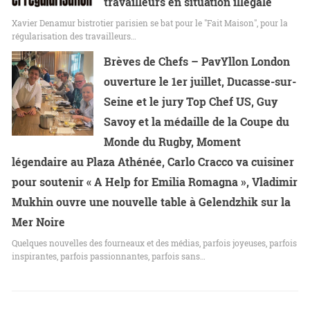
travailleurs en situation illégale
Xavier Denamur bistrotier parisien se bat pour le "Fait Maison", pour la
régularisation des travailleurs…
Brèves de Chefs – PavYllon London
ouverture le 1er juillet, Ducasse-sur-
Seine et le jury Top Chef US, Guy
Savoy et la médaille de la Coupe du
Monde du Rugby, Moment
légendaire au Plaza Athénée, Carlo Cracco va cuisiner
pour soutenir « A Help for Emilia Romagna », Vladimir
Mukhin ouvre une nouvelle table à Gelendzhik sur la
Mer Noire
Quelques nouvelles des fourneaux et des médias, parfois joyeuses, parfois
inspirantes, parfois passionnantes, parfois sans…