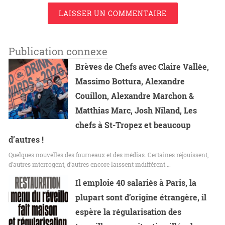
LAISSER UN COMMENTAIRE
Publication connexe
Brèves de Chefs avec Claire Vallée,
Massimo Bottura, Alexandre
Couillon, Alexandre Marchon &
Matthias Marc, Josh Niland, Les
chefs à St-Tropez et beaucoup
d’autres !
Quelques nouvelles des fourneaux et des médias. Certaines réjouissent,
d’autres interrogent, d’autres encore laissent indifférent.…
Il emploie 40 salariés à Paris, la
plupart sont d’origine étrangère, il
espère la régularisation des