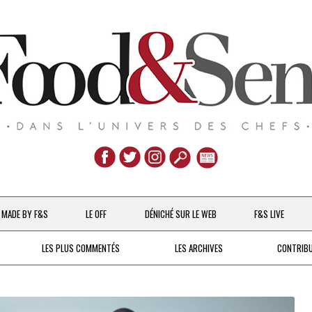
Aller
au
MADE BY F&S
LE OFF
DÉNICHÉ SUR LE WEB
F&S LIVE
contenu
CHEFS & ACTUALITÉS
LES PLUS COMMENTÉS
LES ARCHIVES
CONTRIB
UNE POULE SUR UN MUR
DE 2007 À 2015
À LA PETITE CUILLÈRE
DEPUIS 2016