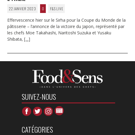
22 JANVIER 2023
0
F&S LIVE
Effervescence hier sur le Sirha pour la Coupe du Monde de la
pâtisserie – l’annonce de la victoire du Japon, représenté par
les chefs Moe Takahashi, Naritoshi Suzuka et Yusaku
Shibata,
[…]
SUIVEZ-NOUS
CATÉGORIES