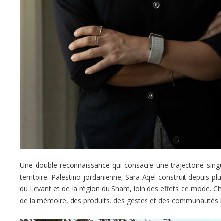
Une double reconnaissance qui consacre une trajectoire singu
territoire. Palestino-jordanienne, Sara Aqel construit depuis p
du Levant et de la région du Sham, loin des effets de mode. C
de la mémoire, des produits, des gestes et des communautés l