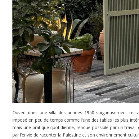
Ouvert dans une villa des années 1950 soigneusement res
imposé en peu de temps comme l’une des tables les plus intér
mais une pratique quotidienne, rendue possible par un travail é
par l’envie de raconter la Palestine et son environnement culturel