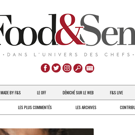
Aller
au
MADE BY F&S
LE OFF
DÉNICHÉ SUR LE WEB
F&S LIVE
contenu
CHEFS & ACTUALITÉS
LES PLUS COMMENTÉS
LES ARCHIVES
CONTRIB
UNE POULE SUR UN MUR
DE 2007 À 2015
À LA PETITE CUILLÈRE
DEPUIS 2016