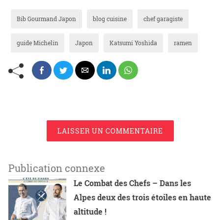
Bib Gourmand Japon
blog cuisine
chef garagiste
guide Michelin
Japon
Katsumi Yoshida
ramen
LAISSER UN COMMENTAIRE
Publication connexe
Le Combat des Chefs – Dans les
Alpes deux des trois étoiles en haute
altitude !