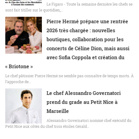
Le Figaro - Toute la semaine dernière les chefs se
sont fait titiller sur le quotidien,…
Pierre Hermé prépare une rentrée
2026 très chargée : nouvelles
boutiques, collaboration pour les
concerts de Céline Dion, mais aussi
avec Sofia Coppola et création du
« Briotone »
Le chef pâtissier Pierre Hermé ne semble pas connaître de temps morts. À
l’approche de…
Le chef Alessandro Governatori
prend du grade au Petit Nice à
Marseille
Alessandro Governatori nommé chef exécutif du
Petit Nice aux côtés du chef trois étoiles Gérald…