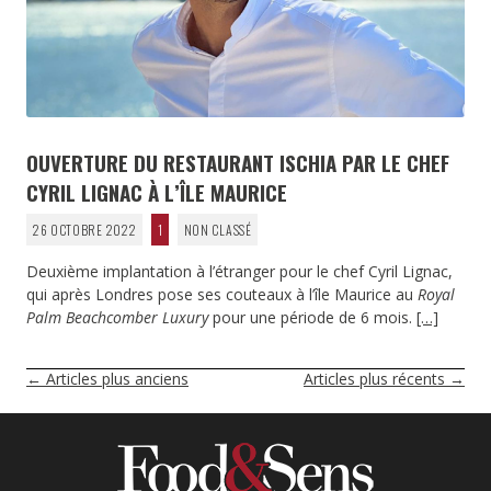
OUVERTURE DU RESTAURANT ISCHIA PAR LE CHEF
CYRIL LIGNAC À L’ÎLE MAURICE
26 OCTOBRE 2022
1
NON CLASSÉ
Deuxième implantation à l’étranger pour le chef Cyril Lignac,
qui après Londres pose ses couteaux à l’île Maurice au
Royal
Palm Beachcomber Luxury
pour une période de 6 mois.
[…]
NAVIGATION
←
Articles plus anciens
Articles plus récents
→
DES
ARTICLES