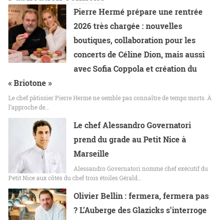
Pierre Hermé prépare une rentrée
2026 très chargée : nouvelles
boutiques, collaboration pour les
concerts de Céline Dion, mais aussi
avec Sofia Coppola et création du
« Briotone »
Le chef pâtissier Pierre Hermé ne semble pas connaître de temps morts. À
l’approche de…
Le chef Alessandro Governatori
prend du grade au Petit Nice à
Marseille
Alessandro Governatori nommé chef exécutif du
Petit Nice aux côtés du chef trois étoiles Gérald…
Olivier Bellin : fermera, fermera pas
? L’Auberge des Glazicks s’interroge