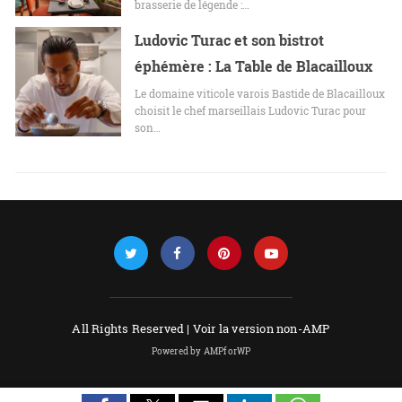
brasserie de légende :…
Ludovic Turac et son bistrot
éphémère : La Table de Blacailloux
Le domaine viticole varois Bastide de Blacailloux
choisit le chef marseillais Ludovic Turac pour
son…
All Rights Reserved |
Voir la version non-AMP
Powered by AMPforWP