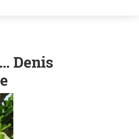
f… Denis
ce