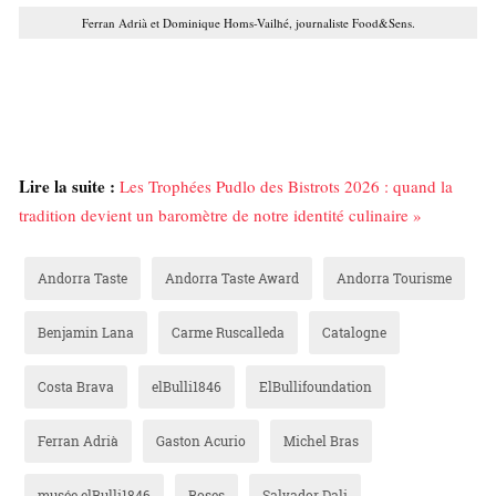
Ferran Adrià et Dominique Homs-Vailhé, journaliste Food&Sens.
Lire la suite :
Les Trophées Pudlo des Bistrots 2026 : quand la
tradition devient un baromètre de notre identité culinaire »
Andorra Taste
Andorra Taste Award
Andorra Tourisme
Benjamin Lana
Carme Ruscalleda
Catalogne
Costa Brava
elBulli1846
ElBullifoundation
Ferran Adrià
Gaston Acurio
Michel Bras
musée elBulli1846
Roses
Salvador Dali