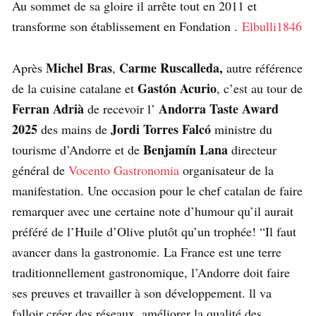
Au sommet de sa gloire il arrête tout en 2011 et
transforme son établissement en Fondation .
Elbulli1846
Michel Bras
Carme Ruscalleda,
Après
,
autre référence
Gastón Acurio
de la cuisine catalane et
, c’est au tour de
Ferran Adrià
Andorra Taste Award
de recevoir l’
2025
Jordi Torres Falcó
des mains de
ministre du
Benjamín Lana
tourisme d’Andorre et de
directeur
général de
Vocento Gastronomia
organisateur de la
manifestation. Une occasion pour le chef catalan de faire
remarquer avec une certaine note d’humour qu’il aurait
préféré de l’Huile d’Olive plutôt qu’un trophée! “Il faut
avancer dans la gastronomie. La France est une terre
traditionnellement gastronomique, l’Andorre doit faire
ses preuves et travailler à son développement. ll va
falloir créer des réseaux, améliorer la qualité des