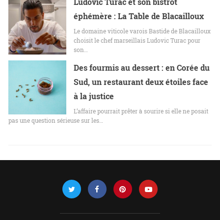
Ludovic Turac et son bistrot
éphémère : La Table de Blacailloux
Le domaine viticole varois Bastide de Blacailloux
choisit le chef marseillais Ludovic Turac pour
son…
Des fourmis au dessert : en Corée du
Sud, un restaurant deux étoiles face
à la justice
L’affaire pourrait prêter à sourire si elle ne posait
pas une question sérieuse sur les…