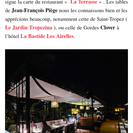
La Terrasse
signe la carte du restaurant «
« . Les tables
Jean-François Piège
de
nous les connaissons bien et les
apprécions beaucoup, notamment cette de Saint-Tropez (
Le Jardin Tropezina
Clover
), ou celle de Gordes
à
La Bastide Les Airelles
l’hôtel
.