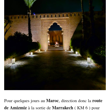
Maroc
route
Pour quelques jours au
, direction donc la
de Amizmiz
Marrakech
à la sortie de
( KM 6 ) pour