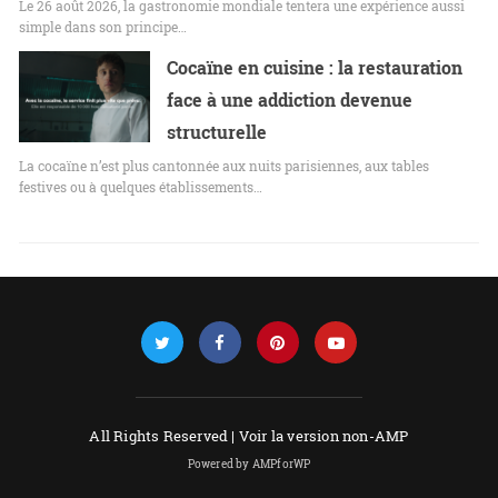
Le 26 août 2026, la gastronomie mondiale tentera une expérience aussi
simple dans son principe…
Cocaïne en cuisine : la restauration
face à une addiction devenue
structurelle
La cocaïne n’est plus cantonnée aux nuits parisiennes, aux tables
festives ou à quelques établissements…
All Rights Reserved |
Voir la version non-AMP
Powered by AMPforWP