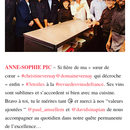
ANNE-SOPHIE PIC
– Si fière de ma « sœur de
cœur »
#christinevernay
@domainevernay
qui décroche
« enfin »
#3etoiles
à la
#revuedesvinsdefrance
. Ses vins
sont sublimes et s’accordent si bien avec ma cuisine.
Bravo à toi, tu le mérites tant 😘 et merci à nos “valeurs
ajoutées “
@paul_amsellem
et
@davidsinapian
de nous
accompagner au quotidien dans notre quête permanente
de l’excellence…