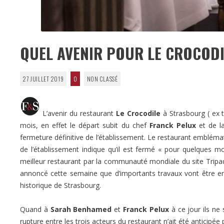
QUEL AVENIR POUR LE CROCOD
27 JUILLET 2019
0
NON CLASSÉ
L’avenir du restaurant
Le Crocodile
à Strasbourg ( ex t
mois, en effet le départ subit du chef
Franck Pelux
et de l
fermeture définitive de l’établissement. Le restaurant embléma
de l’établissement indique qu’il est fermé « pour quelques mo
meilleur restaurant par la communauté mondiale du site Tripadv
annoncé cette semaine que d’importants travaux vont être ent
historique de Strasbourg.
Quand à
Sarah Benhamed
et
Franck Pelux
à ce jour ils ne
rupture entre les trois acteurs du restaurant n’ait été anticipé