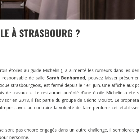
ILE À STRASBOURG ?
rois étoiles au guide Michelin ), a alimenté les rumeurs dans les der
a responsable de salle
Sarah Benhamed
, pouvez laisser présume
tique strasbourgeois, est fermé depuis le 1
er
juin. Une affiche aux p
is de travaux ». Le restaurant auréolé d’une étoile Michelin a été 
isor en 2018, il fait partie du groupe de Cédric Moulot. Le propriéta
repris, avec au contraire la volonté de faire perdurer cet établiss
 se sont pas encore engagés dans un autre challenge, il semblerait q
e pour personne.