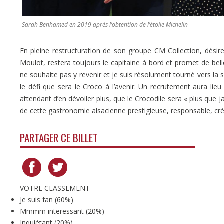
Sarah Benhamed en 2019 après l’obtention de l’étoile Michelin
En pleine restructuration de son groupe CM Collection, désireu
Moulot, restera toujours le capitaine à bord et promet de bell
ne souhaite pas y revenir et je suis résolument tourné vers la 
le défi que sera le Croco à l’avenir. Un recrutement aura lieu 
attendant d’en dévoiler plus, que le Crocodile sera « plus que ja
de cette gastronomie alsacienne prestigieuse, responsable, cr
PARTAGER CE BILLET
VOTRE CLASSEMENT
Je suis fan
(
60%
)
Mmmm interessant
(
20%
)
Inquiétant
(
20%
)