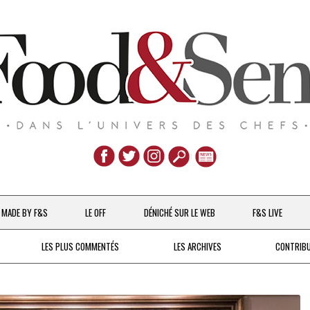
Aller
au
MADE BY F&S
LE OFF
DÉNICHÉ SUR LE WEB
F&S LIVE
contenu
CHEFS & ACTUALITÉS
LES PLUS COMMENTÉS
LES ARCHIVES
CONTRIB
UNE POULE SUR UN MUR
DE 2007 À 2015
À LA PETITE CUILLÈRE
DEPUIS 2016