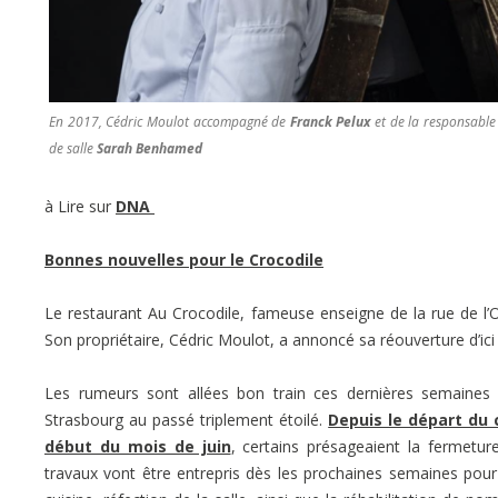
En 2017, Cédric Moulot accompagné de
Franck Pelux
et de la responsable
de salle
Sarah Benhamed
à Lire sur
DNA
Bonnes nouvelles pour le Crocodile
Le restaurant Au Crocodile, fameuse enseigne de la rue de l
Son propriétaire, Cédric Moulot, a annoncé sa réouverture d’ici à
Les rumeurs sont allées bon train ces dernières semaines e
Strasbourg au passé triplement étoilé.
Depuis le départ du 
début du mois de juin
, certains présageaient la fermeture
travaux vont être entrepris dès les prochaines semaines pour