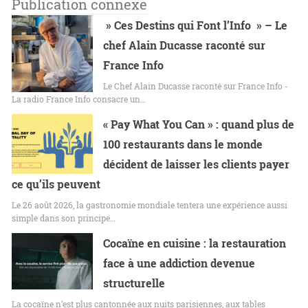
Publication connexe
» Ces Destins qui Font l’Info » – Le
chef Alain Ducasse raconté sur
France Info
Le Chef Alain Ducasse raconté sur France Info -
La radio France Info consacre un…
« Pay What You Can » : quand plus de
100 restaurants dans le monde
décident de laisser les clients payer
ce qu’ils peuvent
Le 26 août 2026, la gastronomie mondiale tentera une expérience aussi
simple dans son principe…
Cocaïne en cuisine : la restauration
face à une addiction devenue
structurelle
La cocaïne n’est plus cantonnée aux nuits parisiennes, aux tables