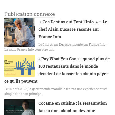
Publication connexe
» Ces Destins qui Font l’Info » – Le
chef Alain Ducasse raconté sur
France Info
Le Chef Alain Ducasse raconté sur France Info -
La radio France Info consacre un…
« Pay What You Can » : quand plus de
100 restaurants dans le monde
décident de laisser les clients payer
ce qu’ils peuvent
Le 26 août 2026, la gastronomie mondiale tentera une expérience aussi
simple dans son principe…
Cocaïne en cuisine : la restauration
face à une addiction devenue