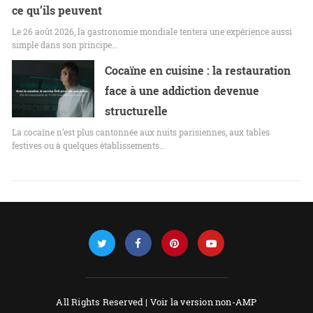
ce qu’ils peuvent
Le 26 août 2026, la gastronomie mondiale tentera une expérience aussi
simple dans son principe…
Cocaïne en cuisine : la restauration
face à une addiction devenue
structurelle
La cocaïne n’est plus cantonnée aux nuits parisiennes, aux tables
festives ou à quelques établissements…
All Rights Reserved |
Voir la version non-AMP