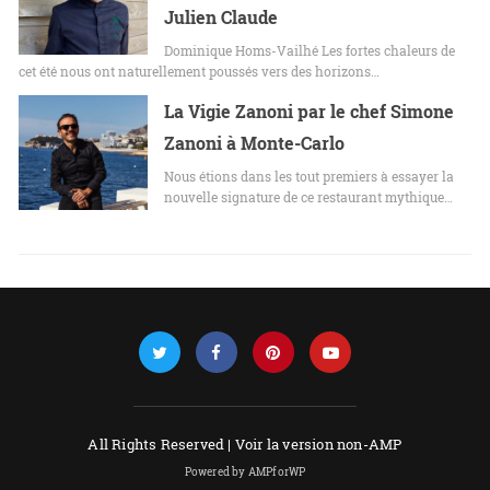
Julien Claude
Dominique Homs-Vailhé Les fortes chaleurs de
cet été nous ont naturellement poussés vers des horizons…
La Vigie Zanoni par le chef Simone
Zanoni à Monte-Carlo
Nous étions dans les tout premiers à essayer la
nouvelle signature de ce restaurant mythique…
All Rights Reserved |
Voir la version non-AMP
Powered by AMPforWP