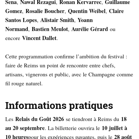
Sena
Nawal Rezagui
Ronan Kervarrec
Guillaume
,
,
,
Gomez
Rosalie Boucher
Quentin Weibel
Claire
,
,
,
Santos Lopes
Alistair Smith
Yoann
,
,
Normand
Bastien Meulot
Aurélie Gérard
,
,
ou
Vincent Dallet
encore
.
Cette programmation confirme l’ambition du festival :
faire de Reims un point de rencontre entre chefs,
artisans, vignerons et public, avec le Champagne comme
fil rouge naturel.
Informations pratiques
Relais du Goût 2026
18
Les
se tiendront à Reims du
au 20 septembre
10 juillet à
. La billetterie ouvrira le
10 heures
28 août
pour les expériences payantes, puis le