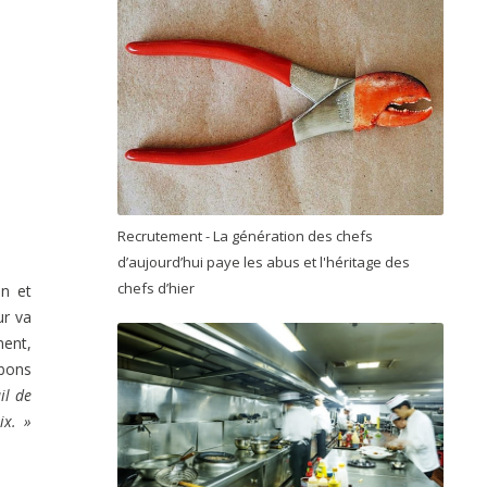
Recrutement - La génération des chefs
d’aujourd’hui paye les abus et l'héritage des
chefs d’hier
on et
ur va
ment,
bons
il de
ix. »