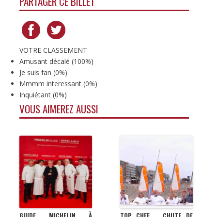
PARTAGER CE BILLET
VOTRE CLASSEMENT
Amusant décalé
(
100%
)
Je suis fan
(
0%
)
Mmmm interessant
(
0%
)
Inquiétant
(
0%
)
VOUS AIMEREZ AUSSI
GUIDE MICHELIN À
TOP CHEF … CHUTE DE