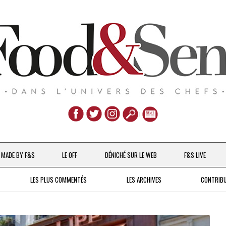
Aller
au
MADE BY F&S
LE OFF
DÉNICHÉ SUR LE WEB
F&S LIVE
contenu
CHEFS & ACTUALITÉS
LES PLUS COMMENTÉS
LES ARCHIVES
CONTRIB
UNE POULE SUR UN MUR
DE 2007 À 2015
À LA PETITE CUILLÈRE
DEPUIS 2016