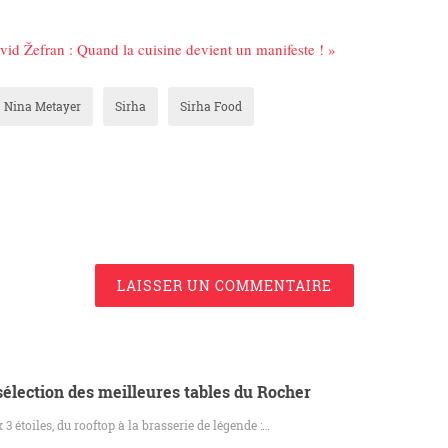
vid Žefran : Quand la cuisine devient un manifeste ! »
Nina Metayer
Sirha
Sirha Food
LAISSER UN COMMENTAIRE
élection des meilleures tables du Rocher
 3 étoiles, du rooftop à la brasserie de légende :…