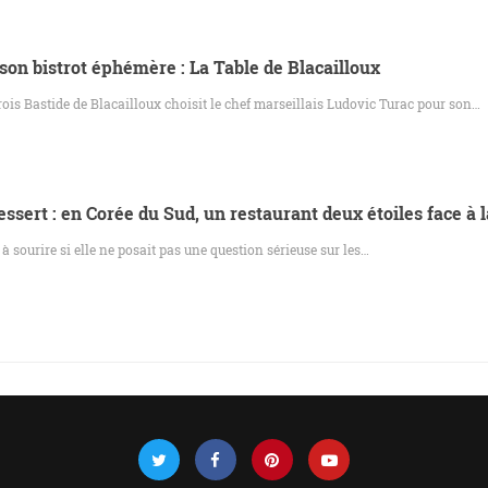
son bistrot éphémère : La Table de Blacailloux
ois Bastide de Blacailloux choisit le chef marseillais Ludovic Turac pour son…
ssert : en Corée du Sud, un restaurant deux étoiles face à l
r à sourire si elle ne posait pas une question sérieuse sur les…