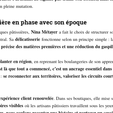
 pleine mutation.
ière en phase avec son époque
Nina Métayer
ques pâtissières,
a fait le choix de structurer s
délicatisserie
ntral. Sa
fonctionne selon un principe simple : l
 précise des matières premières et une réduction du gaspil
lanter en région
, en reprenant les boulangeries de son appre
st là que tout a commencé, c’est un ancrage essentiel dans
se reconnecter aux territoires, valoriser les circuits court
 :
expérience client renouvelée
. Dans ses boutiques, elle mise 
ires visibles
où les artisans pâtissiers travaillent sous les ye
x, nous voulons raconter une histoire et partager un savoi