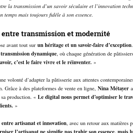
ntre la transmission d’un savoir séculaire et l’innovation tec
on temps mais toujours fidèle à son essence.
 : entre transmission et modernité
un héritage et un savoir-faire d’exception
pose avant tout sur
 transmission dynamique
, où chaque génération de pâtissiers
voir, c’est le faire vivre et le réinventer.
»
ne volonté d’adapter la pâtisserie aux attentes contemporain
Nina Métayer
on. Grâce à des plateformes de vente en ligne,
a
Le digital nous permet d’optimiser le trava
t sa production. «
ients.
»
 entre artisanat et innovation
, avec un retour aux matières p
niser l’artisanat ne signifie pas trahir son essence, mais l