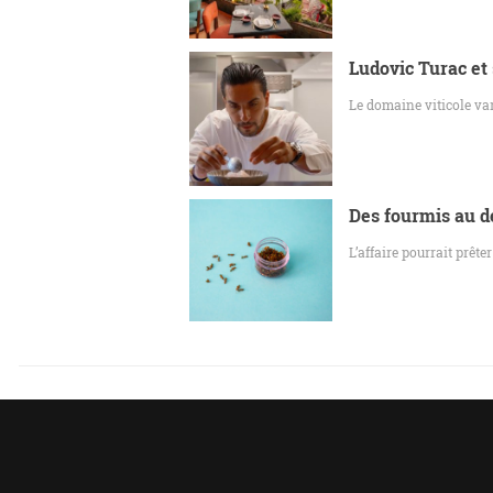
Ludovic Turac et 
Le domaine viticole var
Des fourmis au de
L’affaire pourrait prête