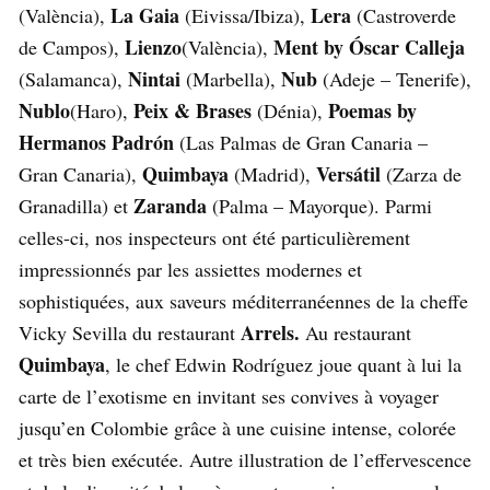
La Gaia
Lera
(València),
(Eivissa/Ibiza),
(Castroverde
Lienzo
Ment by Óscar Calleja
de Campos),
(València),
Nintai
Nub
(Salamanca),
(Marbella),
(Adeje – Tenerife),
Nublo
Peix & Brases
Poemas by
(Haro),
(Dénia),
Hermanos Padrón
(Las Palmas de Gran Canaria –
Quimbaya
Versátil
Gran Canaria),
(Madrid),
(Zarza de
Zaranda
Granadilla) et
(Palma – Mayorque). Parmi
celles-ci, nos inspecteurs ont été particulièrement
impressionnés par les assiettes modernes et
sophistiquées, aux saveurs méditerranéennes de la cheffe
Arrels.
Vicky Sevilla du restaurant
Au restaurant
Quimbaya
, le chef Edwin Rodríguez joue quant à lui la
carte de l’exotisme en invitant ses convives à voyager
jusqu’en Colombie grâce à une cuisine intense, colorée
et très bien exécutée. Autre illustration de l’effervescence