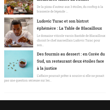
De la pizza d'auteur aux 3 étoiles, du rooftop à la
brasserie de légende :…
Ludovic Turac et son bistrot
éphémère : La Table de Blacailloux
Le domaine viticole varois Bastide de Blacailloux
choisit le chef marseillais Ludovic Turac pour
son…
Des fourmis au dessert : en Corée du
Sud, un restaurant deux étoiles face
à la justice
L’affaire pourrait prêter à sourire si elle ne posait
pas une question sérieuse sur les…