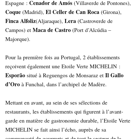
Cenador de Amós
Espagne :
(Villaverde de Pontones),
Coque
El Celler de Can Roca
(Madrid),
(Girona),
Finca Alfoliz
Lera
(Aljaraque),
(Castroverde de
Maca de Castro
Campos) et
(Port d’Alcúdia –
Majorque).
Pour la première fois au Portugal, 2 établissements
reçoivent également une Etoile Verte MICHELIN :
Esporão
Il Gallo
situé à Reguengos de Monsaraz et
d’Oro
à Funchal, dans l’archipel de Madère.
Mettant en avant, au sein de ses sélections de
restaurants, les établissements qui figurent à l’avant-
garde en matière de gastronomie durable, l’Etoile Verte
MICHELIN se fait ainsi l’écho, auprès de sa
communauté de gourmets et de tout le secteur de la