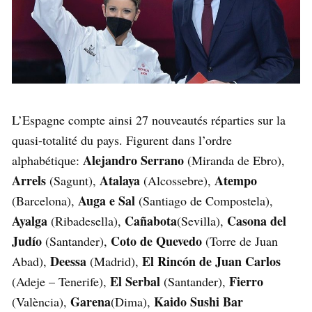
L’Espagne compte ainsi 27 nouveautés réparties sur la
quasi-totalité du pays. Figurent dans l’ordre
Alejandro Serrano
alphabétique:
(Miranda de Ebro),
Arrels
Atalaya
Atempo
(Sagunt),
(Alcossebre),
Auga e Sal
(Barcelona),
(Santiago de Compostela),
Ayalga
Cañabota
Casona del
(Ribadesella),
(Sevilla),
Judío
Coto de Quevedo
(Santander),
(Torre de Juan
Deessa
El Rincón de Juan Carlos
Abad),
(Madrid),
El Serbal
Fierro
(Adeje – Tenerife),
(Santander),
Garena
Kaido Sushi Bar
(València),
(Dima),