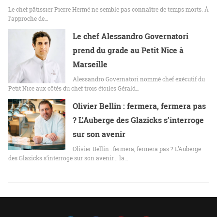
Le chef pâtissier Pierre Hermé ne semble pas connaître de temps morts. À
l’approche de…
Le chef Alessandro Governatori
prend du grade au Petit Nice à
Marseille
Alessandro Governatori nommé chef exécutif du
Petit Nice aux côtés du chef trois étoiles Gérald…
Olivier Bellin : fermera, fermera pas
? L’Auberge des Glazicks s’interroge
sur son avenir
Olivier Bellin : fermera, fermera pas ? L’Auberge
des Glazicks s’interroge sur son avenir... la…