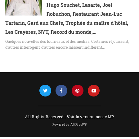
Hugo Souchet, Lasarte, Joel
Robuchon, Restaurant Jean-Luc
Tartarin, Gard aux Chefs, Trophée du maître d’hôtel,
Les Crayères, NYT, Record du monde,…
Quelques nouvelles des fourneaux et des médias. Certaines réjouissent,
d’autres interrogent, d’autres encore laissent indifférent.…
All Rights Reserved |
Voir la version non-AMP
Powered by AMPforWP