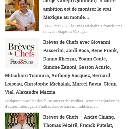
Jorge Vallejo (Quintonil) : « Notre
ambition est de montrer le vrai
Mexique au monde. »
Le 20 mai 2026, le Guide Michelin a franchi une
nouvelle étape au Mexique…
Brèves de Chefs avec Giovanni
Passerini, Jordi Roca, René Frank,
Danny Khezzar, Yoann Conte,
Simone Zanoni, Gastón Acurio,
Mitsuharu Tsumura, Anthony Vásquez, Bernard
Loiseau, Christophe Michalak, Marcel Ravin, Glenn
Viel, Alexandre Mazzia
Quelques nouvelles des fourneaux et des médias. Certaines réjouissent,
d’autres interrogent, d’autres encore laissent indifférent.…
Brèves de Chefs – André Chiang,
Thomas Pézéril, Franck Putelat,