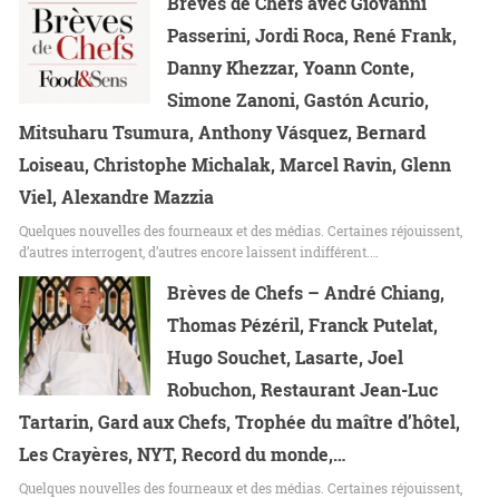
Brèves de Chefs avec Giovanni
Passerini, Jordi Roca, René Frank,
Danny Khezzar, Yoann Conte,
Simone Zanoni, Gastón Acurio,
Mitsuharu Tsumura, Anthony Vásquez, Bernard
Loiseau, Christophe Michalak, Marcel Ravin, Glenn
Viel, Alexandre Mazzia
Quelques nouvelles des fourneaux et des médias. Certaines réjouissent,
d’autres interrogent, d’autres encore laissent indifférent.…
Brèves de Chefs – André Chiang,
Thomas Pézéril, Franck Putelat,
Hugo Souchet, Lasarte, Joel
Robuchon, Restaurant Jean-Luc
Tartarin, Gard aux Chefs, Trophée du maître d’hôtel,
Les Crayères, NYT, Record du monde,…
Quelques nouvelles des fourneaux et des médias. Certaines réjouissent,